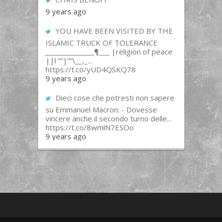
9 years ago
YOU HAVE BEEN VISITED BY THE
ISLAMIC TRUCK OF TOLERANCE
______________¶___ |religion of peace
||l “”|””\__,_...
https://t.co/yUD4QSKQ78
9 years ago
Dieci cose che potresti non sapere
su Emmanuel Macron: - Dovesse
vincere anche il secondo turno delle...
https://t.co/8wmlN7ESOo
9 years ago