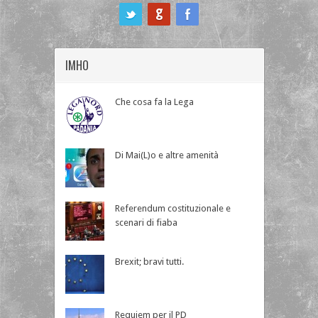
ook
IMHO
Che cosa fa la Lega
Di Mai(L)o e altre amenità
Referendum costituzionale e
scenari di fiaba
Brexit; bravi tutti.
Requiem per il PD