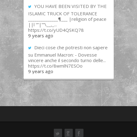
YOU HAVE BEEN VISITED BY THE
ISLAMIC TRUCK OF TOLERANCE
______________¶___ |religion of peace
||l “”|””\__,_...
https://t.co/yUD4QSKQ78
9 years ago
Dieci cose che potresti non sapere
su Emmanuel Macron: - Dovesse
vincere anche il secondo turno delle...
https://t.co/8wmlN7ESOo
9 years ago
ok