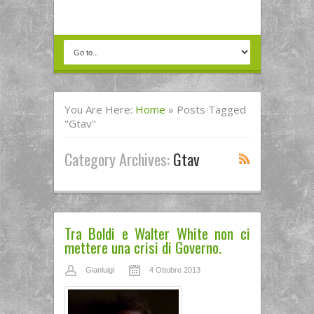
You Are Here:
Home
»
Posts Tagged
"gtav"
Category Archives:
Gtav
Tra Boldi e Walter White non ci
mettere una crisi di Governo.
Gianluigi
4 Ottobre 2013