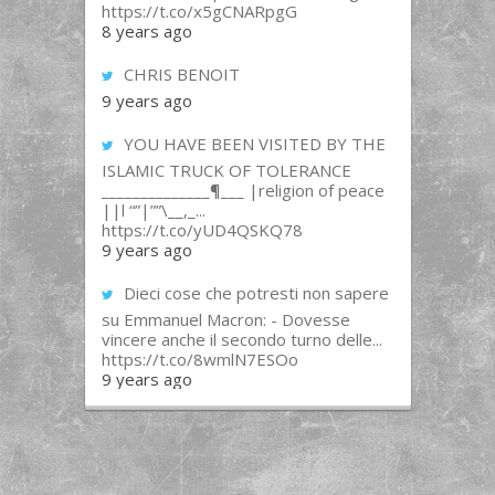
https://t.co/x5gCNARpgG
8 years ago
CHRIS BENOIT
9 years ago
YOU HAVE BEEN VISITED BY THE
ISLAMIC TRUCK OF TOLERANCE
______________¶___ |religion of peace
||l “”|””\__,_...
https://t.co/yUD4QSKQ78
9 years ago
Dieci cose che potresti non sapere
su Emmanuel Macron: - Dovesse
vincere anche il secondo turno delle...
https://t.co/8wmlN7ESOo
9 years ago