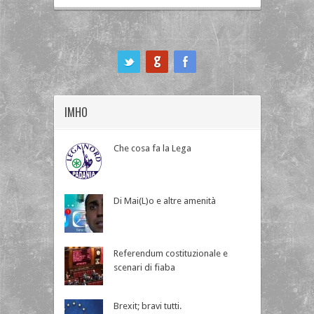
ook
IMHO
Che cosa fa la Lega
Di Mai(L)o e altre amenità
Referendum costituzionale e
scenari di fiaba
Brexit; bravi tutti.