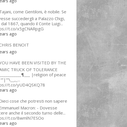
ears ago
ajani, come Gentiloni, è nobile. Se
esse succedergli a Palazzo Chigi,
 dal 1867, quando il Conte Luigi...
tps://t.co/x5gCNARpgG
ears ago
CHRIS BENOIT
ears ago
YOU HAVE BEEN VISITED BY THE
LAMIC TRUCK OF TOLERANCE
___________¶___ |religion of peace
“”|””\__,_...
tps://t.co/yUD4QSKQ78
ears ago
Dieci cose che potresti non sapere
 Emmanuel Macron: - Dovesse
cere anche il secondo turno delle...
tps://t.co/8wmlN7ESOo
ears ago