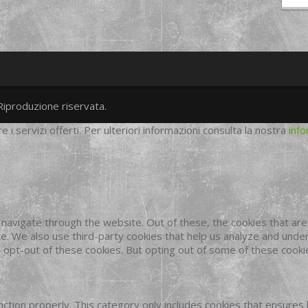
Riproduzione riservata.
twitter
googleplus
facebook
re i servizi offerti. Per ulteriori informazioni consulta la nostra
info
navigate through the website. Out of these, the cookies that ar
site. We also use third-party cookies that help us analyze and und
o opt-out of these cookies. But opting out of some of these cook
ction properly. This category only includes cookies that ensures 