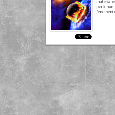
materia ed
però non 
fenomeni d