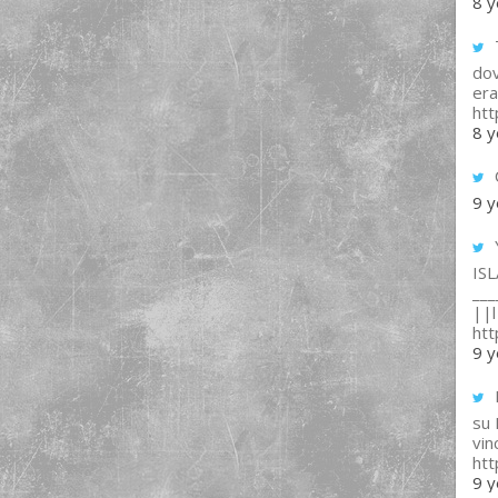
8 y
T
dov
era
ht
8 y
9 y
IS
___
||l 
ht
9 y
su
vin
ht
9 y