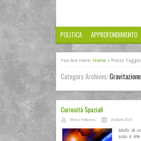
POLITICA
APPROFONDIMENTO
You Are Here:
Home
»
Posts Tagged
Category Archives:
Gravitazione
Curiosità Spaziali
Marco Pallavera
26 Aprile 2014
Molti di 
solo il 4%