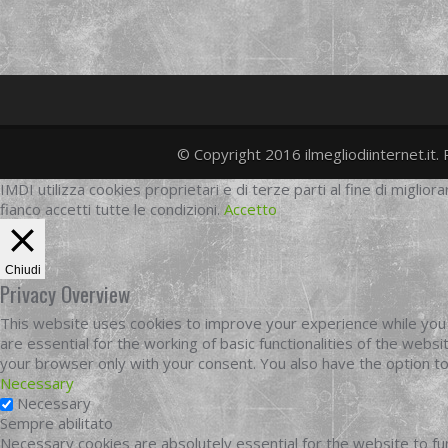
© Copyright 2016 ilmegliodiinternet.it. 
IMDI utilizza cookies proprietari e di terze parti al fine di migliora
fianco accetti tutte le condizioni.
Accetto
Chiudi
Privacy Overview
This website uses cookies to improve your experience while you 
are essential for the working of basic functionalities of the web
your browser only with your consent. You also have the option t
Necessary
Necessary
Sempre abilitato
Necessary cookies are absolutely essential for the website to fun