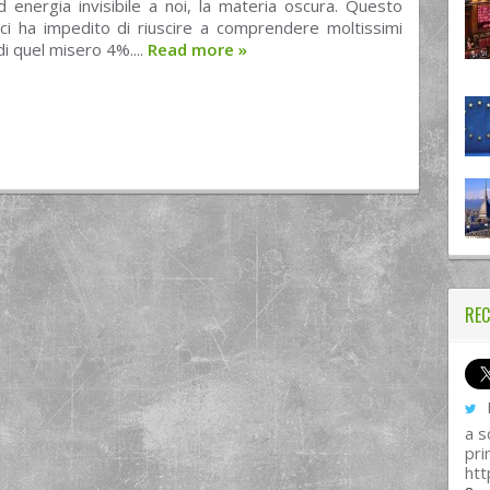
 energia invisibile a noi, la materia oscura. Questo
ci ha impedito di riuscire a comprendere moltissimi
i quel misero 4%....
Read more
»
REC
I
a s
pri
htt