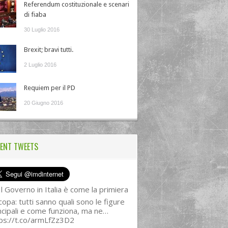
Referendum costituzionale e scenari
di fiaba
30 Luglio 2016
Brexit; bravi tutti.
2 Luglio 2016
Requiem per il PD
20 Giugno 2016
ENT TWEETS
l Governo in Italia è come la primiera
copa: tutti sanno quali sono le figure
ncipali e come funziona, ma ne…
ps://t.co/armLfZz3D2