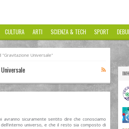
CULTURA
ARTI
SCIENZA & TECH
SPORT
DEBU
twitter
googleplus
facebook
 "gravitazione Universale"
 Universale
IM
voi avranno sicuramente sentito dire che conosciamo
 dell’interno universo, e che il resto sia composto di