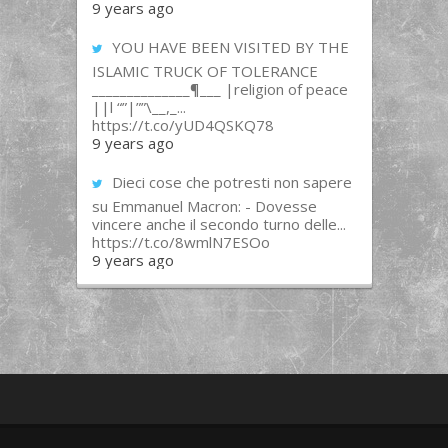
9 years ago
YOU HAVE BEEN VISITED BY THE
ISLAMIC TRUCK OF TOLERANCE
______________¶___ |religion of peace
||l “”|””\__,_...
https://t.co/yUD4QSKQ78
9 years ago
Dieci cose che potresti non sapere
su Emmanuel Macron: - Dovesse
vincere anche il secondo turno delle...
https://t.co/8wmlN7ESOo
9 years ago