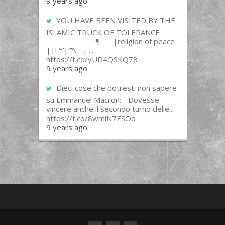
9 years ago
YOU HAVE BEEN VISITED BY THE
ISLAMIC TRUCK OF TOLERANCE
______________¶___ |religion of peace
||l “”|””\__,_...
https://t.co/yUD4QSKQ78
9 years ago
Dieci cose che potresti non sapere
su Emmanuel Macron: - Dovesse
vincere anche il secondo turno delle...
https://t.co/8wmlN7ESOo
9 years ago