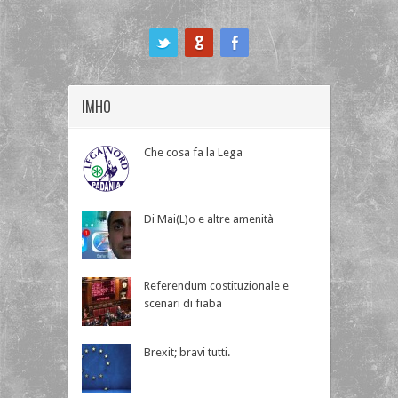
ook
IMHO
Che cosa fa la Lega
Di Mai(L)o e altre amenità
Referendum costituzionale e
scenari di fiaba
Brexit; bravi tutti.