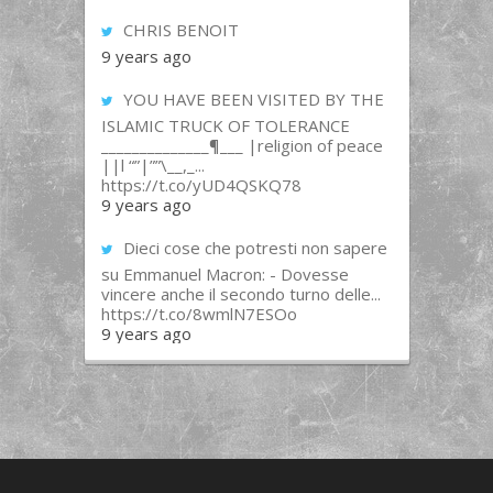
CHRIS BENOIT
9 years ago
YOU HAVE BEEN VISITED BY THE
ISLAMIC TRUCK OF TOLERANCE
______________¶___ |religion of peace
||l “”|””\__,_...
https://t.co/yUD4QSKQ78
9 years ago
Dieci cose che potresti non sapere
su Emmanuel Macron: - Dovesse
vincere anche il secondo turno delle...
https://t.co/8wmlN7ESOo
9 years ago