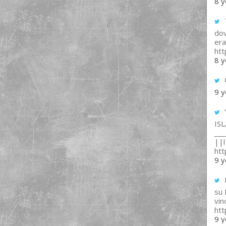
8 y
T
dov
era
ht
8 y
9 y
IS
___
||l 
ht
9 y
su
vin
ht
9 y