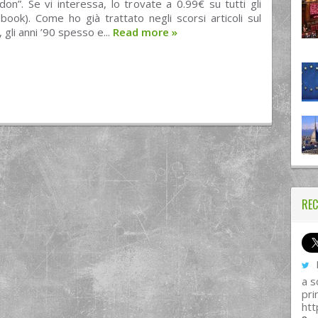
n”. Se vi interessa, lo trovate a 0.99€ su tutti gli
book). Come ho già trattato negli scorsi articoli sul
, gli anni ’90 spesso e...
Read more
»
REC
I
a s
pri
htt