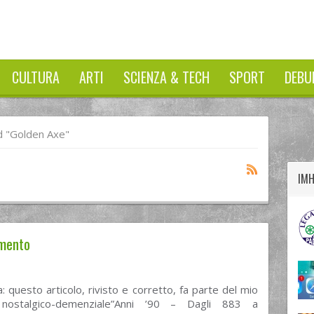
CULTURA
ARTI
SCIENZA & TECH
SPORT
DEBU
twitter
googleplus
facebook
 "golden Axe"
IM
imento
: questo articolo, rivisto e corretto, fa parte del mio
stalgico-demenziale”Anni ’90 – Dagli 883 a