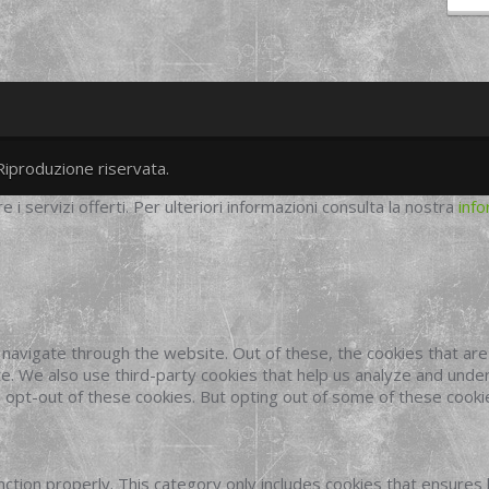
Riproduzione riservata.
twitter
googleplus
facebook
re i servizi offerti. Per ulteriori informazioni consulta la nostra
info
navigate through the website. Out of these, the cookies that ar
site. We also use third-party cookies that help us analyze and und
o opt-out of these cookies. But opting out of some of these cook
ction properly. This category only includes cookies that ensures 