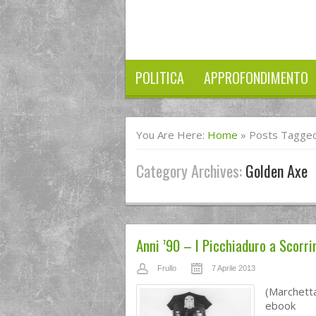
POLITICA
APPROFONDIMENTO
You Are Here:
Home
»
Posts Tagged
Category Archives:
Golden Axe
Anni ’90 – I Picchiaduro a Scorr
Frullo
7 Aprile 2013
(Marchetta
ebook no