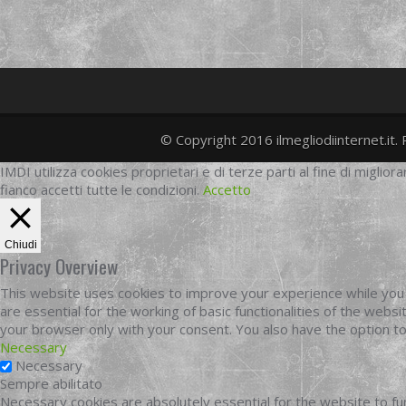
© Copyright 2016 ilmegliodiinternet.it. 
IMDI utilizza cookies proprietari e di terze parti al fine di migliora
fianco accetti tutte le condizioni.
Accetto
Chiudi
Privacy Overview
This website uses cookies to improve your experience while you 
are essential for the working of basic functionalities of the web
your browser only with your consent. You also have the option t
Necessary
Necessary
Sempre abilitato
Necessary cookies are absolutely essential for the website to fun