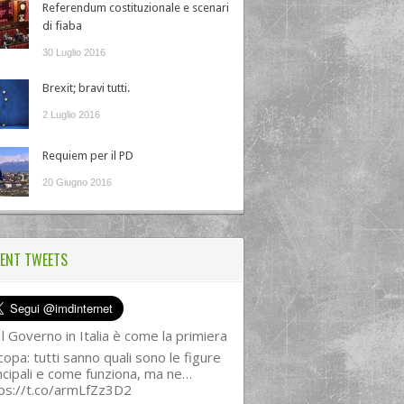
Referendum costituzionale e scenari
di fiaba
30 Luglio 2016
Brexit; bravi tutti.
2 Luglio 2016
Requiem per il PD
20 Giugno 2016
ENT TWEETS
l Governo in Italia è come la primiera
copa: tutti sanno quali sono le figure
ncipali e come funziona, ma ne…
ps://t.co/armLfZz3D2