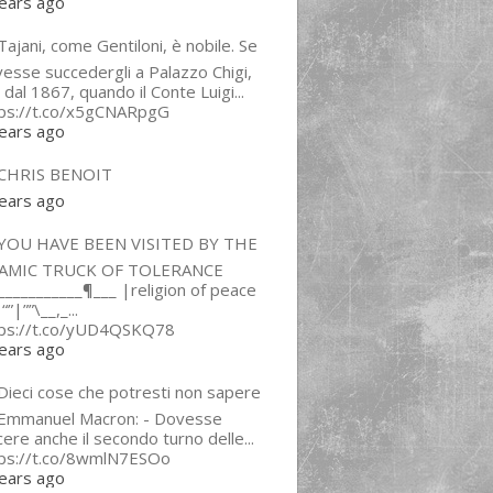
ears ago
ajani, come Gentiloni, è nobile. Se
esse succedergli a Palazzo Chigi,
 dal 1867, quando il Conte Luigi...
tps://t.co/x5gCNARpgG
ears ago
CHRIS BENOIT
ears ago
YOU HAVE BEEN VISITED BY THE
LAMIC TRUCK OF TOLERANCE
___________¶___ |religion of peace
“”|””\__,_...
tps://t.co/yUD4QSKQ78
ears ago
Dieci cose che potresti non sapere
 Emmanuel Macron: - Dovesse
cere anche il secondo turno delle...
tps://t.co/8wmlN7ESOo
ears ago