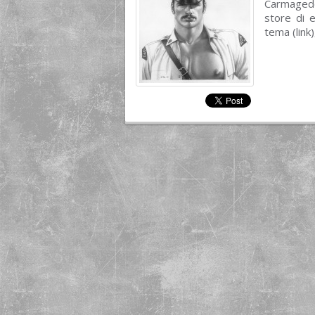
Carmageddo
store di e
tema (link)