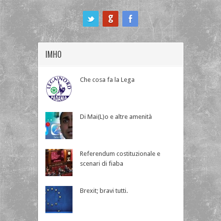
ook
IMHO
Che cosa fa la Lega
Di Mai(L)o e altre amenità
Referendum costituzionale e
scenari di fiaba
Brexit; bravi tutti.