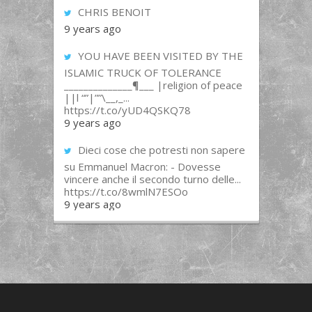
CHRIS BENOIT
9 years ago
YOU HAVE BEEN VISITED BY THE
ISLAMIC TRUCK OF TOLERANCE
______________¶___ |religion of peace
||l “”|””\__,_...
https://t.co/yUD4QSKQ78
9 years ago
Dieci cose che potresti non sapere
su Emmanuel Macron: - Dovesse
vincere anche il secondo turno delle...
https://t.co/8wmlN7ESOo
9 years ago