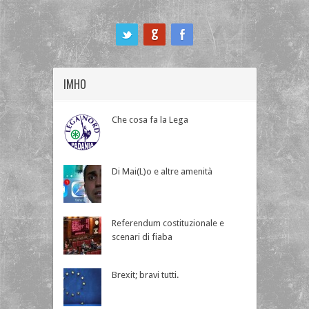
ook
IMHO
Che cosa fa la Lega
Di Mai(L)o e altre amenità
Referendum costituzionale e
scenari di fiaba
Brexit; bravi tutti.