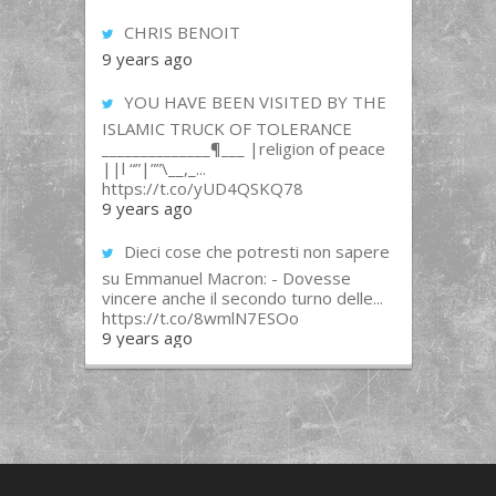
CHRIS BENOIT
9 years ago
YOU HAVE BEEN VISITED BY THE
ISLAMIC TRUCK OF TOLERANCE
______________¶___ |religion of peace
||l “”|””\__,_...
https://t.co/yUD4QSKQ78
9 years ago
Dieci cose che potresti non sapere
su Emmanuel Macron: - Dovesse
vincere anche il secondo turno delle...
https://t.co/8wmlN7ESOo
9 years ago