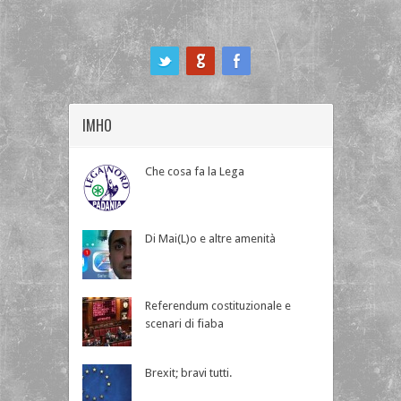
ook
IMHO
Che cosa fa la Lega
Di Mai(L)o e altre amenità
Referendum costituzionale e
scenari di fiaba
Brexit; bravi tutti.