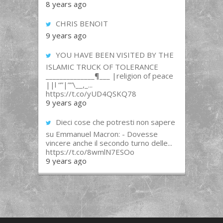
8 years ago
CHRIS BENOIT
9 years ago
YOU HAVE BEEN VISITED BY THE
ISLAMIC TRUCK OF TOLERANCE
______________¶___ |religion of peace
||l “”|””\__,_...
https://t.co/yUD4QSKQ78
9 years ago
Dieci cose che potresti non sapere
su Emmanuel Macron: - Dovesse
vincere anche il secondo turno delle...
https://t.co/8wmlN7ESOo
9 years ago