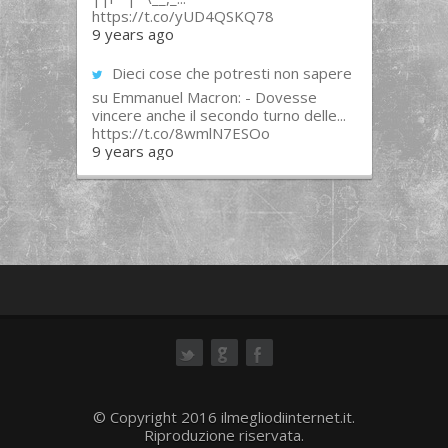
https://t.co/yUD4QSKQ78
9 years ago
Dieci cose che potresti non sapere
su Emmanuel Macron: - Dovesse
vincere anche il secondo turno delle...
https://t.co/8wmlN7ESOo
9 years ago
ok
© Copyright 2016 ilmegliodiinternet.it.
Riproduzione riservata.