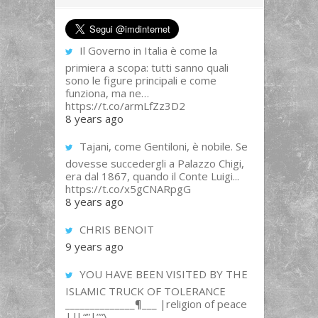
Il Governo in Italia è come la
primiera a scopa: tutti sanno quali
sono le figure principali e come
funziona, ma ne…
https://t.co/armLfZz3D2
8 years ago
Tajani, come Gentiloni, è nobile. Se
dovesse succedergli a Palazzo Chigi,
era dal 1867, quando il Conte Luigi...
https://t.co/x5gCNARpgG
8 years ago
CHRIS BENOIT
9 years ago
YOU HAVE BEEN VISITED BY THE
ISLAMIC TRUCK OF TOLERANCE
______________¶___ |religion of peace
||l “”|””\__,_...