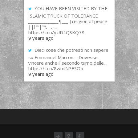
YOU HAVE BEEN VISITED BY THE
ISLAMIC TRUCK OF TOLERANCE
______________¶___ |religion of peace
||l “”|””\__,_...
https://t.co/yUD4QSKQ78
9 years ago
Dieci cose che potresti non sapere
su Emmanuel Macron: - Dovesse
vincere anche il secondo turno delle...
https://t.co/8wmlN7ESOo
9 years ago