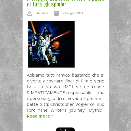
di tutti gli spoiler
Davidelo
7 Giugno 2014
Abbiamo tutti l’amico bastardo che si
diverte a rovinare finali di film e serie
tv – lo stesso IMDI se ne rende
SIMPATICAMENTE responsabile – ma
il personaggio di cui vi vado a parlare li
batte tutti: Christopher Vogler col suo
libro “The Writer’s Journey: Mythic...
Read more
»