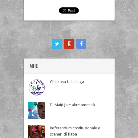
ook
IMHO
Che cosa fa la Lega
Di Mai(L)o e altre amenità
Referendum costituzionale e
scenari di fiaba