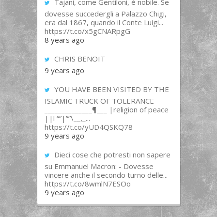
Tajani, come Gentiloni, è nobile. Se
dovesse succedergli a Palazzo Chigi,
era dal 1867, quando il Conte Luigi...
https://t.co/x5gCNARpgG
8 years ago
CHRIS BENOIT
9 years ago
YOU HAVE BEEN VISITED BY THE
ISLAMIC TRUCK OF TOLERANCE
______________¶___ |religion of peace
||l “”|””\__,_...
https://t.co/yUD4QSKQ78
9 years ago
Dieci cose che potresti non sapere
su Emmanuel Macron: - Dovesse
vincere anche il secondo turno delle...
https://t.co/8wmlN7ESOo
9 years ago