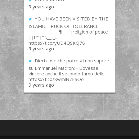
9 years ago
YOU HAVE BEEN VISITED BY THE
ISLAMIC TRUCK OF TOLERANCE
______________¶___ |religion of peace
||l “”|””\__,_...
https://t.co/yUD4QSKQ78
9 years ago
Dieci cose che potresti non sapere
su Emmanuel Macron: - Dovesse
vincere anche il secondo turno delle...
https://t.co/8wmlN7ESOo
9 years ago