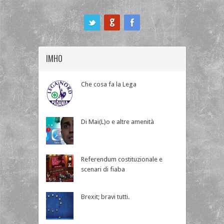
ook
IMHO
Che cosa fa la Lega
Di Mai(L)o e altre amenità
Referendum costituzionale e
scenari di fiaba
Brexit; bravi tutti.