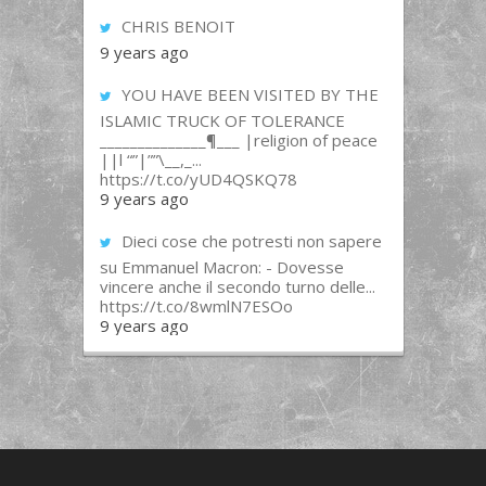
CHRIS BENOIT
9 years ago
YOU HAVE BEEN VISITED BY THE
ISLAMIC TRUCK OF TOLERANCE
______________¶___ |religion of peace
||l “”|””\__,_...
https://t.co/yUD4QSKQ78
9 years ago
Dieci cose che potresti non sapere
su Emmanuel Macron: - Dovesse
vincere anche il secondo turno delle...
https://t.co/8wmlN7ESOo
9 years ago