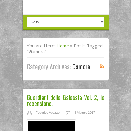
You Are Here:
Home
»
Posts Tagged
"Gamora"
Category Archives:
Gamora
Guardiani della Galassia Vol. 2, la
recensione.
Federico Apuzzo
4 Maggio 2017