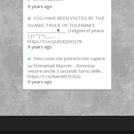
9 years ago
YOU HAVE BEEN VISITED BY THE
ISLAMIC TRUCK OF TOLERANCE
______________¶___ |religion of peace
||l “”|””\__,_...
https://t.co/yUD4QSKQ78
9 years ago
Dieci cose che potresti non sapere
su Emmanuel Macron: - Dovesse
vincere anche il secondo turno delle...
https://t.co/8wmlN7ESOo
9 years ago