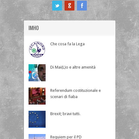
ook
IMHO
Che cosa fa la Lega
Di Mai(L)o e altre amenità
Referendum costituzionale e
scenari di fiaba
Brexit; bravi tutti.
Requiem per il PD