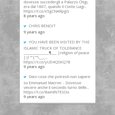
dovesse succedergli a Palazzo Chigi,
era dal 1867, quando il Conte Luigi...
https://t.co/x5gCNARpgG
8 years ago
CHRIS BENOIT
9 years ago
YOU HAVE BEEN VISITED BY THE
ISLAMIC TRUCK OF TOLERANCE
______________¶___ |religion of peace
||l “”|””\__,_...
https://t.co/yUD4QSKQ78
9 years ago
Dieci cose che potresti non sapere
su Emmanuel Macron: - Dovesse
vincere anche il secondo turno delle...
https://t.co/8wmlN7ESOo
9 years ago