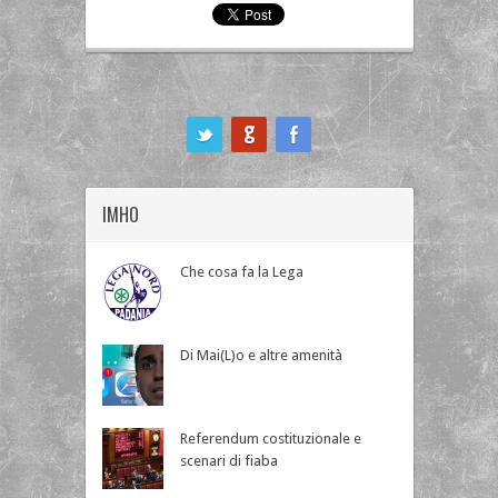
ook
IMHO
Che cosa fa la Lega
Di Mai(L)o e altre amenità
Referendum costituzionale e
scenari di fiaba