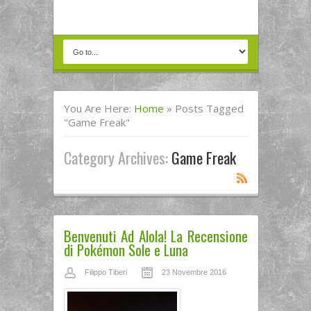
You Are Here:
Home
»
Posts Tagged
"game Freak"
Category Archives:
Game Freak
Benvenuti Ad Alola! La Recensione
di Pokémon Sole e Luna
Filippo Tiberi
23 Novembre 2016