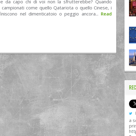
are da capo chi di voi non la sfrutterebbe? Quando
n campionati come quello Qatariota o quello Cinese, i
 finiscono nel dimenticatoio o peggio ancora...
Read
REC
I
a s
pri
htt