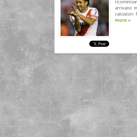
ricominci
arrivano i
calciatori
more
»