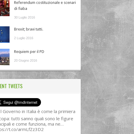
Referendum costituzionale e scenari
di fiaba
30 Luglio 2016
Brexit; bravi tutti.
2 Luglio 2016
Requiem per il PD
20 Giugno 2016
ENT TWEETS
l Governo in Italia è come la primiera
copa: tutti sanno quali sono le figure
ncipali e come funziona, ma ne…
ps://t.co/armLfZz3D2