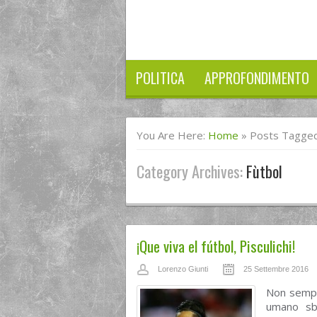
POLITICA
APPROFONDIMENTO
You Are Here:
Home
»
Posts Tagged
Category Archives:
Fùtbol
¡Que viva el fútbol, Pisculichi!
Lorenzo Giunti
25 Settembre 2016
Non sempr
umano sba