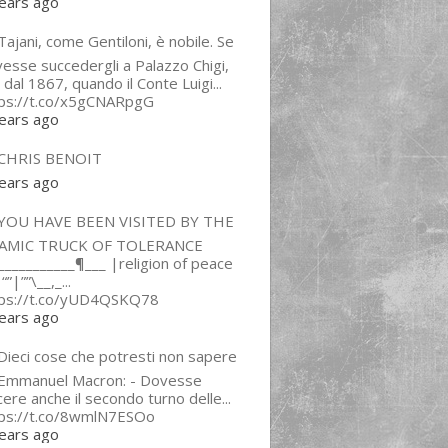
ears ago
ajani, come Gentiloni, è nobile. Se
esse succedergli a Palazzo Chigi,
 dal 1867, quando il Conte Luigi...
tps://t.co/x5gCNARpgG
ears ago
CHRIS BENOIT
ears ago
YOU HAVE BEEN VISITED BY THE
LAMIC TRUCK OF TOLERANCE
___________¶___ |religion of peace
“”|””\__,_...
tps://t.co/yUD4QSKQ78
ears ago
Dieci cose che potresti non sapere
 Emmanuel Macron: - Dovesse
cere anche il secondo turno delle...
tps://t.co/8wmlN7ESOo
ears ago