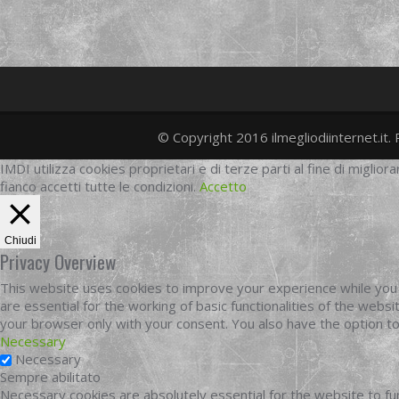
© Copyright 2016 ilmegliodiinternet.it. 
IMDI utilizza cookies proprietari e di terze parti al fine di migliora
fianco accetti tutte le condizioni.
Accetto
Chiudi
Privacy Overview
This website uses cookies to improve your experience while you 
are essential for the working of basic functionalities of the web
your browser only with your consent. You also have the option t
Necessary
Necessary
Sempre abilitato
Necessary cookies are absolutely essential for the website to fun