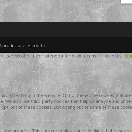
Riproduzione riservata.
twitter
googleplus
facebook
re i servizi offerti. Per ulteriori informazioni consulta la nostra
info
navigate through the website. Out of these, the cookies that ar
site. We also use third-party cookies that help us analyze and und
o opt-out of these cookies. But opting out of some of these cook
ction properly. This category only includes cookies that ensures 