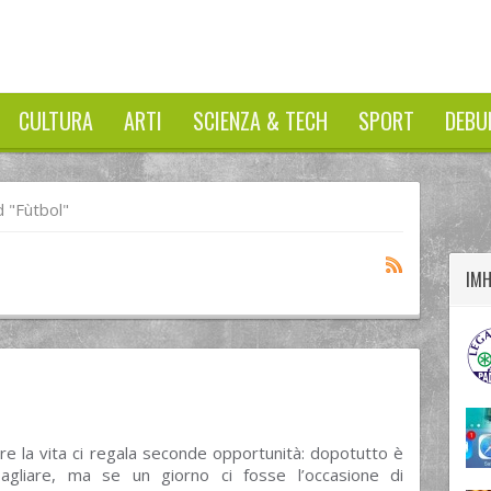
CULTURA
ARTI
SCIENZA & TECH
SPORT
DEBU
twitter
googleplus
facebook
 "Fùtbol"
IM
e la vita ci regala seconde opportunità: dopotutto è
gliare, ma se un giorno ci fosse l’occasione di