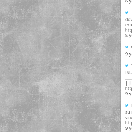
8 y
T
dov
era
ht
8 y
9 y
IS
___
||l 
ht
9 y
su
vin
ht
9 y