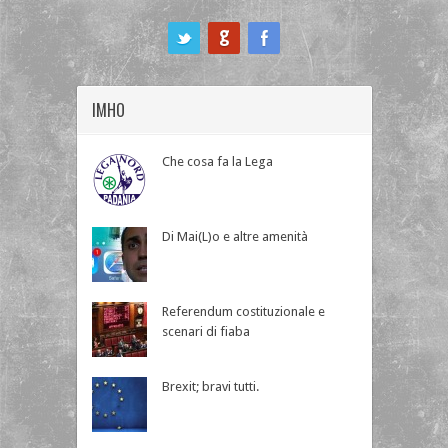
ook
IMHO
Che cosa fa la Lega
Di Mai(L)o e altre amenità
Referendum costituzionale e
scenari di fiaba
Brexit; bravi tutti.