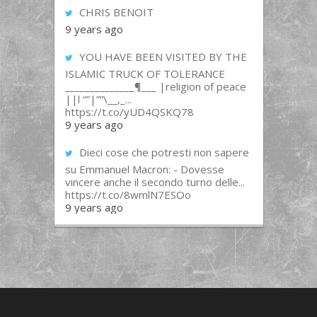
CHRIS BENOIT
9 years ago
YOU HAVE BEEN VISITED BY THE
ISLAMIC TRUCK OF TOLERANCE
______________¶___ |religion of peace
||l “”|””\__,_...
https://t.co/yUD4QSKQ78
9 years ago
Dieci cose che potresti non sapere
su Emmanuel Macron: - Dovesse
vincere anche il secondo turno delle...
https://t.co/8wmlN7ESOo
9 years ago