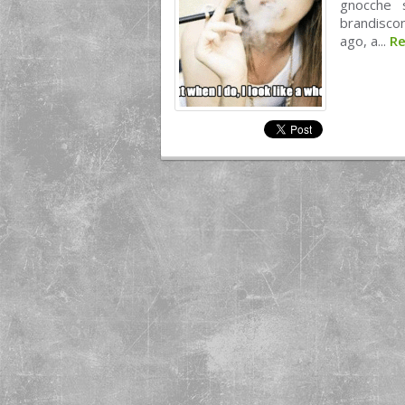
gnocche s
brandiscon
ago, a...
R