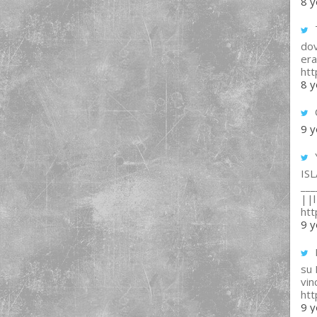
8 y
T
dov
era
ht
8 y
9 y
IS
___
||l 
ht
9 y
su
vin
ht
9 y