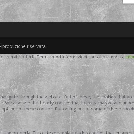
Riproduzione riservata.
twitter
googleplus
facebook
re i servizi offerti. Per ulteriori informazioni consulta la nostra
info
navigate through the website. Out of these, the cookies that ar
site. We also use third-party cookies that help us analyze and und
o opt-out of these cookies. But opting out of some of these cook
ction properly. This category only includes cookies that ensures 