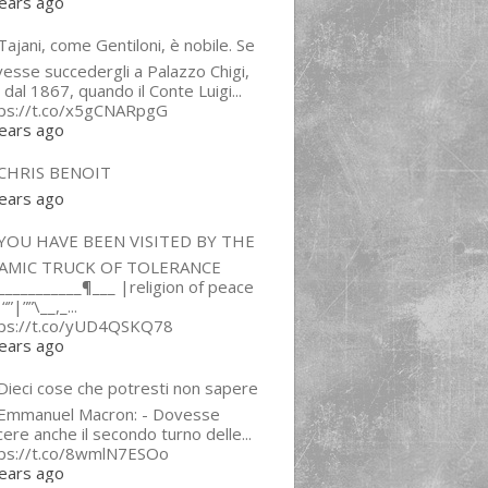
ears ago
ajani, come Gentiloni, è nobile. Se
esse succedergli a Palazzo Chigi,
 dal 1867, quando il Conte Luigi...
tps://t.co/x5gCNARpgG
ears ago
CHRIS BENOIT
ears ago
YOU HAVE BEEN VISITED BY THE
LAMIC TRUCK OF TOLERANCE
___________¶___ |religion of peace
“”|””\__,_...
tps://t.co/yUD4QSKQ78
ears ago
Dieci cose che potresti non sapere
 Emmanuel Macron: - Dovesse
cere anche il secondo turno delle...
tps://t.co/8wmlN7ESOo
ears ago