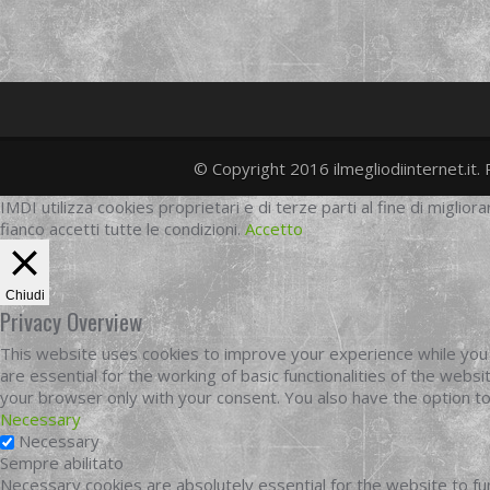
© Copyright 2016 ilmegliodiinternet.it. 
IMDI utilizza cookies proprietari e di terze parti al fine di migliora
fianco accetti tutte le condizioni.
Accetto
Chiudi
Privacy Overview
This website uses cookies to improve your experience while you 
are essential for the working of basic functionalities of the web
your browser only with your consent. You also have the option t
Necessary
Necessary
Sempre abilitato
Necessary cookies are absolutely essential for the website to fun