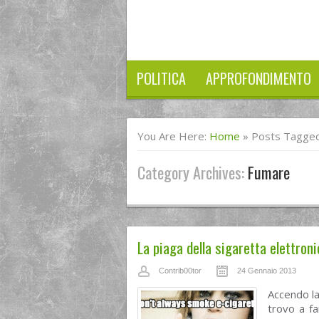
POLITICA
APPROFONDIMENTO
You Are Here:
Home
»
Posts Tagge
Category Archives:
Fumare
La piaga della sigaretta elettroni
Contrib00tor
24 Gennaio 2013
Accendo la
trovo a fa