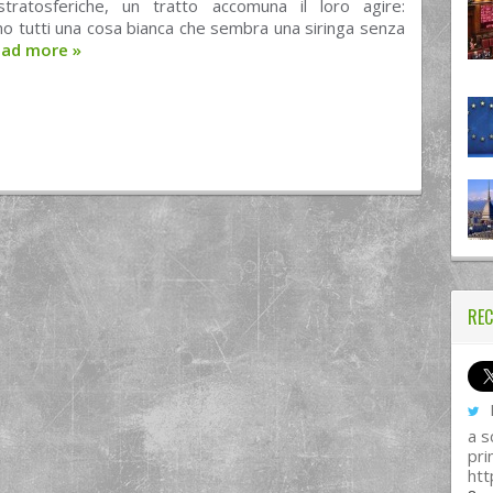
tratosferiche, un tratto accomuna il loro agire:
o tutti una cosa bianca che sembra una siringa senza
ead more
»
REC
I
a s
pri
htt