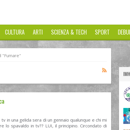
CULTURA
ARTI
SCIENZA & TECH
SPORT
DEBU
twitter
googleplus
facebook
d "fumare"
IM
ca
 tv in una gelida sera di un gennaio qualunque e chi mi
re lo spavaldo in tv?? LUI, il principino. Circondato di