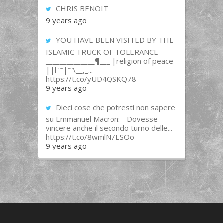
CHRIS BENOIT
9 years ago
YOU HAVE BEEN VISITED BY THE
ISLAMIC TRUCK OF TOLERANCE
______________¶___ |religion of peace
||l “”|””\__,_...
https://t.co/yUD4QSKQ78
9 years ago
Dieci cose che potresti non sapere
su Emmanuel Macron: - Dovesse
vincere anche il secondo turno delle...
https://t.co/8wmlN7ESOo
9 years ago