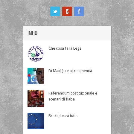
ook
IMHO
Che cosa fa la Lega
Di Mai(L)o e altre amenità
Referendum costituzionale e
scenari di fiaba
Brexit; bravi tutti.