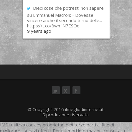
Dieci cose che potresti non sapere
su Emmanuel Macron: - Dovesse
vincere anche il secondo turno delle...
https://t.co/8wmlN7ESOo
9 years ago
ok
© Copyright 2016 ilmegliodiinternet.it.
Riproduzione riservata.
IMDI utilizza cookies proprietari e di terze parti al fine di
migliorare i servizi offerti. Per ulteriori informazioni consulta la