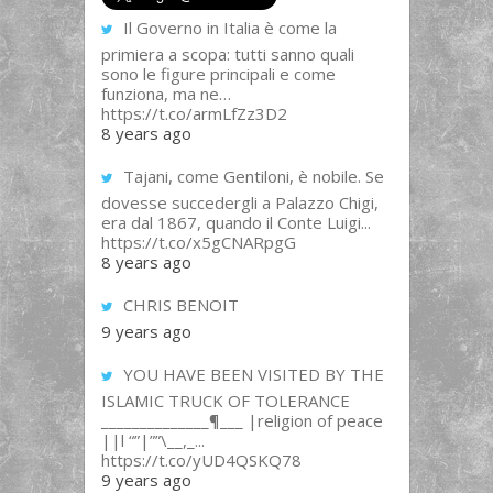
Il Governo in Italia è come la
primiera a scopa: tutti sanno quali
sono le figure principali e come
funziona, ma ne…
https://t.co/armLfZz3D2
8 years ago
Tajani, come Gentiloni, è nobile. Se
dovesse succedergli a Palazzo Chigi,
era dal 1867, quando il Conte Luigi...
https://t.co/x5gCNARpgG
8 years ago
CHRIS BENOIT
9 years ago
YOU HAVE BEEN VISITED BY THE
ISLAMIC TRUCK OF TOLERANCE
______________¶___ |religion of peace
||l “”|””\__,_...
https://t.co/yUD4QSKQ78
9 years ago