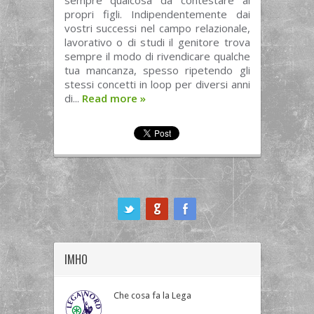
sempre qualcosa da contestare ai
propri figli. Indipendentemente dai
vostri successi nel campo relazionale,
lavorativo o di studi il genitore trova
sempre il modo di rivendicare qualche
tua mancanza, spesso ripetendo gli
stessi concetti in loop per diversi anni
di...
Read more
»
ook
IMHO
Che cosa fa la Lega