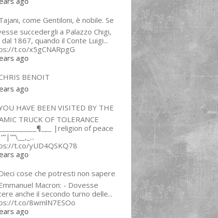
ears ago
ajani, come Gentiloni, è nobile. Se
esse succedergli a Palazzo Chigi,
 dal 1867, quando il Conte Luigi...
tps://t.co/x5gCNARpgG
ears ago
CHRIS BENOIT
ears ago
YOU HAVE BEEN VISITED BY THE
LAMIC TRUCK OF TOLERANCE
___________¶___ |religion of peace
“”|””\__,_...
tps://t.co/yUD4QSKQ78
ears ago
Dieci cose che potresti non sapere
 Emmanuel Macron: - Dovesse
cere anche il secondo turno delle...
tps://t.co/8wmlN7ESOo
ears ago