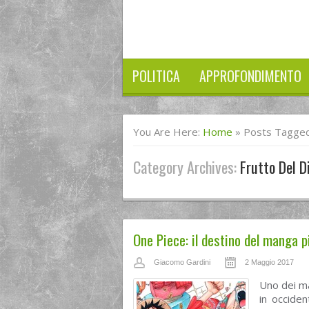
POLITICA
APPROFONDIMENTO
You Are Here:
Home
»
Posts Tagged 
Category Archives:
Frutto Del D
One Piece: il destino del manga 
Giacomo Gardini
2 Maggio 2017
Uno dei ma
in occide