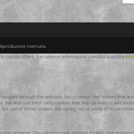
Riproduzione riservata.
twitter
googleplus
facebook
re i servizi offerti. Per ulteriori informazioni consulta la nostra
info
navigate through the website. Out of these, the cookies that ar
site. We also use third-party cookies that help us analyze and und
o opt-out of these cookies. But opting out of some of these cook
ction properly. This category only includes cookies that ensures 