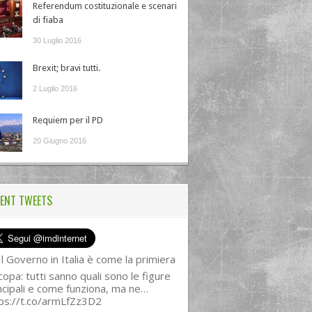
Referendum costituzionale e scenari
di fiaba
30 Luglio 2016
Brexit; bravi tutti.
2 Luglio 2016
Requiem per il PD
20 Giugno 2016
ENT TWEETS
l Governo in Italia è come la primiera
copa: tutti sanno quali sono le figure
ncipali e come funziona, ma ne…
ps://t.co/armLfZz3D2