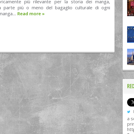
oricamente più rilevante per la storia dei manga,
fa parte più o meno del bagaglio culturale di ogni
manga....
Read more
»
REC
I
a s
pri
htt