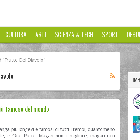
CULTURA
ARTI
SCIENZA & TECH
SPORT
DEBU
twitter
googleplus
facebook
"Frutto Del Diavolo"
iavolo
IM
più famoso del mondo
nga più longevi e famosi di tutti i tempi, quantomeno
nte, è One Piece. Magari non il migliore, magari non