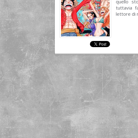
quello st
tuttavia 
lettore di 