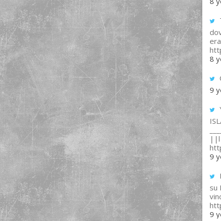
8 y
T
dov
era
ht
8 y
9 y
IS
___
||l 
ht
9 y
su
vin
ht
9 y