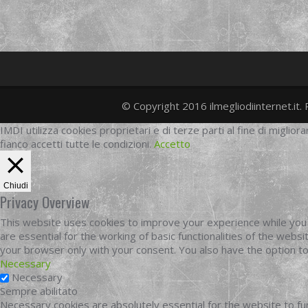
© Copyright 2016 ilmegliodiinternet.it. 
IMDI utilizza cookies proprietari e di terze parti al fine di migliora
fianco accetti tutte le condizioni.
Accetto
Chiudi
Privacy Overview
This website uses cookies to improve your experience while you 
are essential for the working of basic functionalities of the web
your browser only with your consent. You also have the option t
Necessary
Necessary
Sempre abilitato
Necessary cookies are absolutely essential for the website to fun