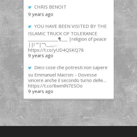
CHRIS BENOIT
9 years ago
YOU HAVE BEEN VISITED BY THE
ISLAMIC TRUCK OF TOLERANCE
______________¶___ |religion of peace
||l “”|””\__,_...
https://t.co/yUD4QSKQ78
9 years ago
Dieci cose che potresti non sapere
su Emmanuel Macron: - Dovesse
vincere anche il secondo turno delle...
https://t.co/8wmlN7ESOo
9 years ago