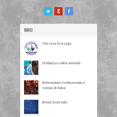
ook
IMHO
Che cosa fa la Lega
Di Mai(L)o e altre amenità
Referendum costituzionale e
scenari di fiaba
Brexit; bravi tutti.