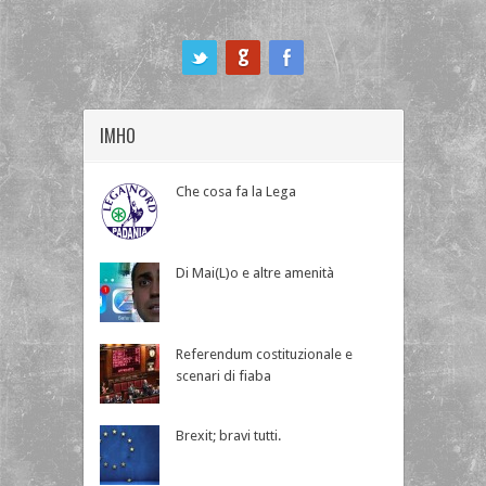
ook
IMHO
Che cosa fa la Lega
Di Mai(L)o e altre amenità
Referendum costituzionale e
scenari di fiaba
Brexit; bravi tutti.