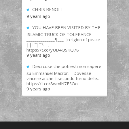
CHRIS BENOIT
9 years ago
YOU HAVE BEEN VISITED BY THE
ISLAMIC TRUCK OF TOLERANCE
______________¶___ |religion of peace
||l “”|””\__,_...
https://t.co/yUD4QSKQ78
9 years ago
Dieci cose che potresti non sapere
su Emmanuel Macron: - Dovesse
vincere anche il secondo turno delle...
https://t.co/8wmlN7ESOo
9 years ago