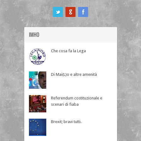
ook
IMHO
Che cosa fa la Lega
Di Mai(L)o e altre amenità
Referendum costituzionale e
scenari di fiaba
Brexit; bravi tutti.