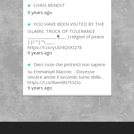
CHRIS BENOIT
9 years ago
YOU HAVE BEEN VISITED BY THE
ISLAMIC TRUCK OF TOLERANCE
______________¶___ |religion of peace
||l “”|””\__,_...
https://t.co/yUD4QSKQ78
9 years ago
Dieci cose che potresti non sapere
su Emmanuel Macron: - Dovesse
vincere anche il secondo turno delle...
https://t.co/8wmlN7ESOo
9 years ago