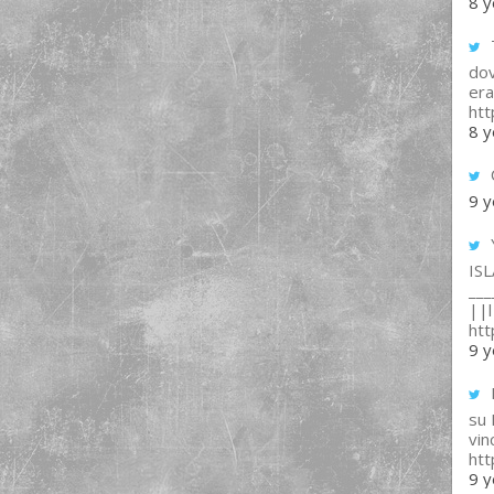
8 y
T
dov
era
ht
8 y
9 y
IS
___
||l 
ht
9 y
su
vin
ht
9 y