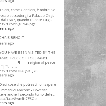
ears ago
ajani, come Gentiloni, è nobile. Se
esse succedergli a Palazzo Chigi,
 dal 1867, quando il Conte Luigi...
tps://t.co/x5gCNARpgG
ears ago
CHRIS BENOIT
ears ago
YOU HAVE BEEN VISITED BY THE
LAMIC TRUCK OF TOLERANCE
___________¶___ |religion of peace
“”|””\__,_...
tps://t.co/yUD4QSKQ78
ears ago
Dieci cose che potresti non sapere
 Emmanuel Macron: - Dovesse
cere anche il secondo turno delle...
tps://t.co/8wmlN7ESOo
ears ago