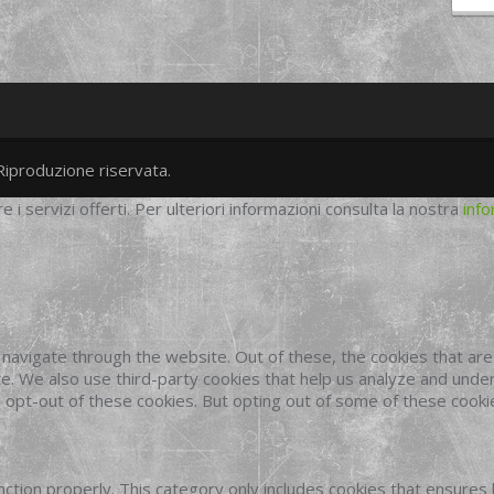
Riproduzione riservata.
twitter
googleplus
facebook
re i servizi offerti. Per ulteriori informazioni consulta la nostra
info
navigate through the website. Out of these, the cookies that ar
site. We also use third-party cookies that help us analyze and und
o opt-out of these cookies. But opting out of some of these cook
ction properly. This category only includes cookies that ensures 