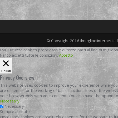
© Copyright 2016 ilmegliodiinternet.it. 
IMDI utilizza cookies proprietari e di terze parti al fine di migliora
fianco accetti tutte le condizioni.
Accetto
Chiudi
Privacy Overview
This website uses cookies to improve your experience while you 
are essential for the working of basic functionalities of the web
your browser only with your consent. You also have the option t
Necessary
Necessary
Sempre abilitato
Necessary cookies are absolutely essential for the website to fun