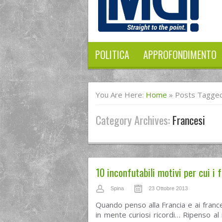
POLITICA
APPROFONDIMENTO
You Are Here:
Home
»
Posts Tagged
Category Archives:
Francesi
10 inconfutabili motivi per cui i 
Spina
23 Ottobre 2013
Quando penso alla Francia e ai franc
in mente curiosi ricordi… Ripenso al