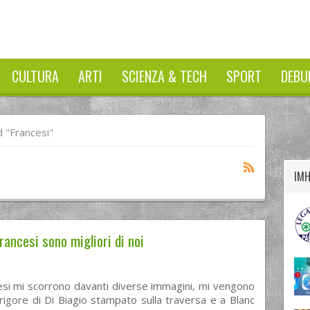
CULTURA
ARTI
SCIENZA & TECH
SPORT
DEBU
twitter
googleplus
facebook
 "francesi"
IM
francesi sono migliori di noi
esi mi scorrono davanti diverse immagini, mi vengono
 rigore di Di Biagio stampato sulla traversa e a Blanc