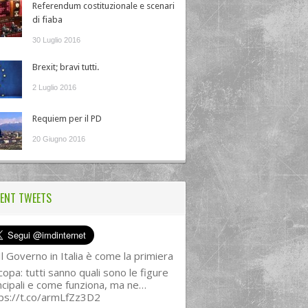
Referendum costituzionale e scenari
di fiaba
30 Luglio 2016
Brexit; bravi tutti.
2 Luglio 2016
Requiem per il PD
20 Giugno 2016
ENT TWEETS
l Governo in Italia è come la primiera
copa: tutti sanno quali sono le figure
ncipali e come funziona, ma ne…
ps://t.co/armLfZz3D2