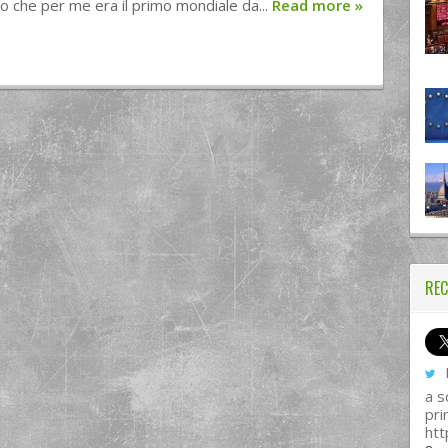
llo che per me era il primo mondiale da...
Read more
»
REC
I
a s
pri
htt