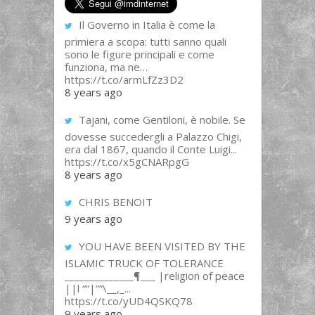
Il Governo in Italia è come la
primiera a scopa: tutti sanno quali
sono le figure principali e come
funziona, ma ne…
https://t.co/armLfZz3D2
8 years ago
Tajani, come Gentiloni, è nobile. Se
dovesse succedergli a Palazzo Chigi,
era dal 1867, quando il Conte Luigi...
https://t.co/x5gCNARpgG
8 years ago
CHRIS BENOIT
9 years ago
YOU HAVE BEEN VISITED BY THE
ISLAMIC TRUCK OF TOLERANCE
______________¶___ |religion of peace
||l “”|””\__,_...
https://t.co/yUD4QSKQ78
9 years ago