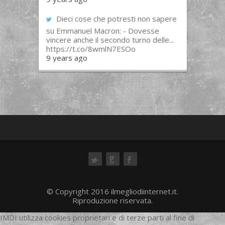
Dieci cose che potresti non sapere
su Emmanuel Macron: - Dovesse
vincere anche il secondo turno delle...
https://t.co/8wmlN7ESOo
9 years ago
ok
© Copyright 2016 ilmegliodiinternet.it.
Riproduzione riservata.
IMDI utilizza cookies proprietari e di terze parti al fine di