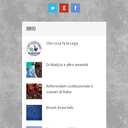
ook
IMHO
Che cosa fa la Lega
Di Mai(L)o e altre amenità
Referendum costituzionale e
scenari di fiaba
Brexit; bravi tutti.