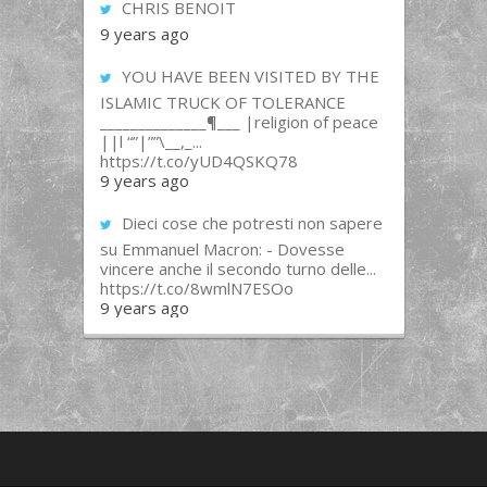
CHRIS BENOIT
9 years ago
YOU HAVE BEEN VISITED BY THE
ISLAMIC TRUCK OF TOLERANCE
______________¶___ |religion of peace
||l “”|””\__,_...
https://t.co/yUD4QSKQ78
9 years ago
Dieci cose che potresti non sapere
su Emmanuel Macron: - Dovesse
vincere anche il secondo turno delle...
https://t.co/8wmlN7ESOo
9 years ago