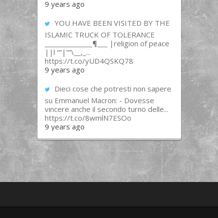
9 years ago
YOU HAVE BEEN VISITED BY THE
ISLAMIC TRUCK OF TOLERANCE
______________¶___ |religion of peace
||l “”|””\__,_...
https://t.co/yUD4QSKQ78
9 years ago
Dieci cose che potresti non sapere
su Emmanuel Macron: - Dovesse
vincere anche il secondo turno delle...
https://t.co/8wmlN7ESOo
9 years ago