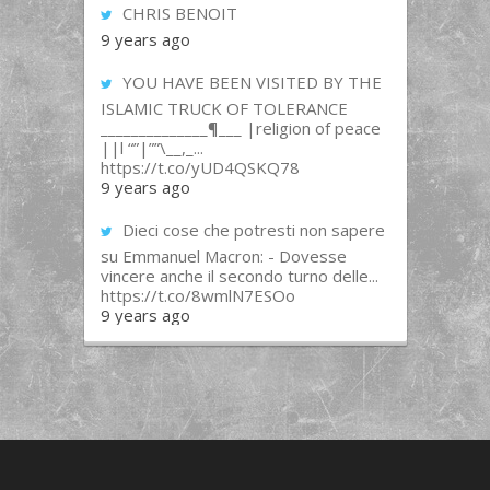
CHRIS BENOIT
9 years ago
YOU HAVE BEEN VISITED BY THE
ISLAMIC TRUCK OF TOLERANCE
______________¶___ |religion of peace
||l “”|””\__,_...
https://t.co/yUD4QSKQ78
9 years ago
Dieci cose che potresti non sapere
su Emmanuel Macron: - Dovesse
vincere anche il secondo turno delle...
https://t.co/8wmlN7ESOo
9 years ago