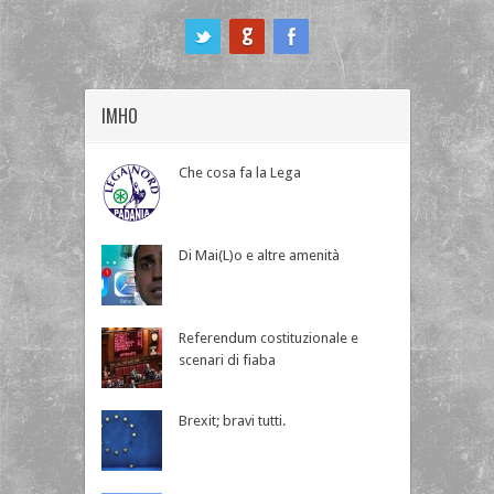
ook
IMHO
Che cosa fa la Lega
Di Mai(L)o e altre amenità
Referendum costituzionale e
scenari di fiaba
Brexit; bravi tutti.