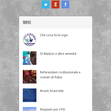
ook
IMHO
Che cosa fa la Lega
Di Mai(L)o e altre amenità
Referendum costituzionale e
scenari di fiaba
Brexit; bravi tutti.
Requiem per il PD