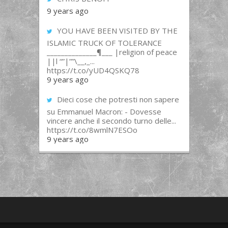
9 years ago
YOU HAVE BEEN VISITED BY THE
ISLAMIC TRUCK OF TOLERANCE
______________¶___ |religion of peace
||l “”|””\__,_...
https://t.co/yUD4QSKQ78
9 years ago
Dieci cose che potresti non sapere
su Emmanuel Macron: - Dovesse
vincere anche il secondo turno delle...
https://t.co/8wmlN7ESOo
9 years ago