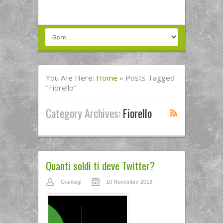
You Are Here:
Home
»
Posts Tagged
"fiorello"
Category Archives:
Fiorello
Quanti soldi ti deve Twitter?
Gianluigi
10 Novembre 2013