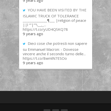
9 years ago
YOU HAVE BEEN VISITED BY THE
ISLAMIC TRUCK OF TOLERANCE
______________¶___ |religion of peace
||l “”|””\__,_...
https://t.co/yUD4QSKQ78
9 years ago
Dieci cose che potresti non sapere
su Emmanuel Macron: - Dovesse
vincere anche il secondo turno delle...
https://t.co/8wmlN7ESOo
9 years ago