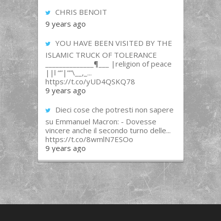
CHRIS BENOIT
9 years ago
YOU HAVE BEEN VISITED BY THE
ISLAMIC TRUCK OF TOLERANCE
______________¶___ |religion of peace
||l “”|””\__,_...
https://t.co/yUD4QSKQ78
9 years ago
Dieci cose che potresti non sapere
su Emmanuel Macron: - Dovesse
vincere anche il secondo turno delle...
https://t.co/8wmlN7ESOo
9 years ago