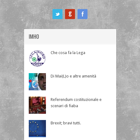
ook
IMHO
Che cosa fa la Lega
Di Mai(L)o e altre amenità
Referendum costituzionale e
scenari di fiaba
Brexit; bravi tutti.