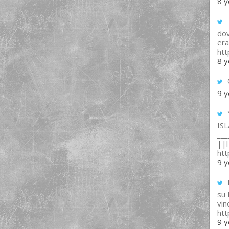
8 y
T
dov
era
ht
8 y
9 y
IS
___
||l 
ht
9 y
su
vin
ht
9 y