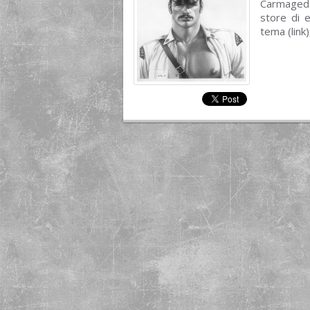
Carmageddo
store di e
tema (link)