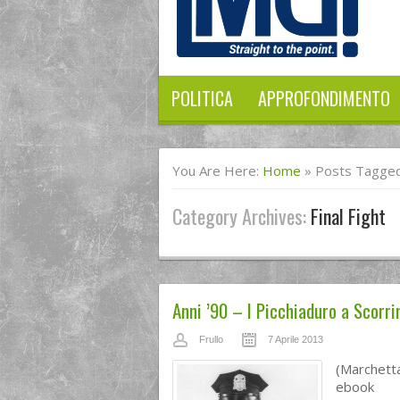
POLITICA
APPROFONDIMENTO
You Are Here:
Home
»
Posts Tagged 
Category Archives:
Final Fight
Anni ’90 – I Picchiaduro a Scorr
Frullo
7 Aprile 2013
(Marchetta
ebook no