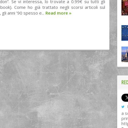
n”. Se vi interessa, lo trovate a 0.99€ su tutti gli
book). Come ho già trattato negli scorsi articoli sul
, gli anni ’90 spesso e...
Read more
»
REC
I
a s
pri
htt