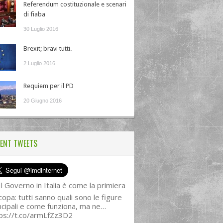
Referendum costituzionale e scenari
di fiaba
30 Luglio 2016
Brexit; bravi tutti.
2 Luglio 2016
Requiem per il PD
20 Giugno 2016
ENT TWEETS
l Governo in Italia è come la primiera
copa: tutti sanno quali sono le figure
ncipali e come funziona, ma ne…
ps://t.co/armLfZz3D2