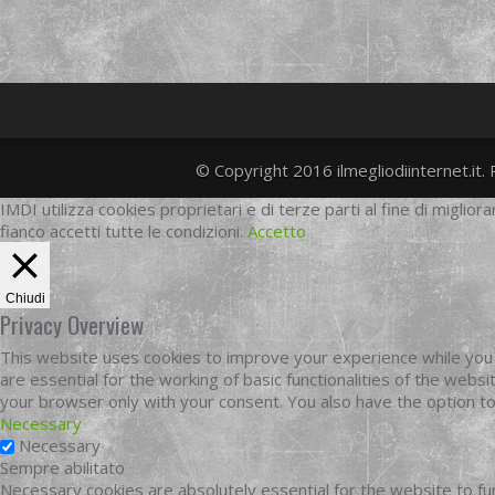
© Copyright 2016 ilmegliodiinternet.it. 
IMDI utilizza cookies proprietari e di terze parti al fine di migliora
fianco accetti tutte le condizioni.
Accetto
Chiudi
Privacy Overview
This website uses cookies to improve your experience while you 
are essential for the working of basic functionalities of the web
your browser only with your consent. You also have the option t
Necessary
Necessary
Sempre abilitato
Necessary cookies are absolutely essential for the website to fun