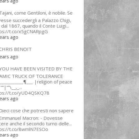
ears ago
ajani, come Gentiloni, è nobile. Se
esse succedergli a Palazzo Chigi,
 dal 1867, quando il Conte Luigi...
tps://t.co/x5gCNARpgG
ears ago
CHRIS BENOIT
ears ago
YOU HAVE BEEN VISITED BY THE
LAMIC TRUCK OF TOLERANCE
___________¶___ |religion of peace
“”|””\__,_...
tps://t.co/yUD4QSKQ78
ears ago
Dieci cose che potresti non sapere
 Emmanuel Macron: - Dovesse
cere anche il secondo turno delle...
tps://t.co/8wmlN7ESOo
ears ago