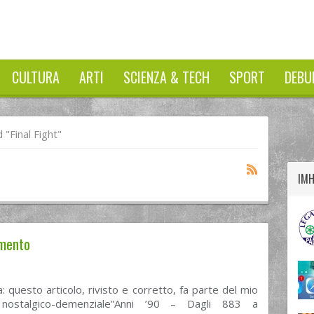
CULTURA
ARTI
SCIENZA & TECH
SPORT
DEBU
twitter
googleplus
facebook
"final Fight"
IM
imento
: questo articolo, rivisto e corretto, fa parte del mio
stalgico-demenziale”Anni ’90 – Dagli 883 a