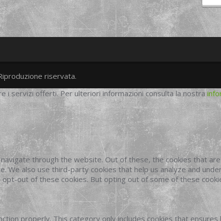
Riproduzione riservata.
twitter
googleplus
facebook
re i servizi offerti. Per ulteriori informazioni consulta la nostra
info
navigate through the website. Out of these, the cookies that ar
site. We also use third-party cookies that help us analyze and und
o opt-out of these cookies. But opting out of some of these cook
ction properly. This category only includes cookies that ensures 