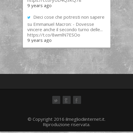
https://t.co/yUD4QSKQ78
9 years ago
Dieci cose che potresti non sapere
su Emmanuel Macron: - Dovesse
vincere anche il secondo turno delle...
https://t.co/8wmlN7ESOo
9 years ago
ok
© Copyright 2016 ilmegliodiinternet.it.
Riproduzione riservata.