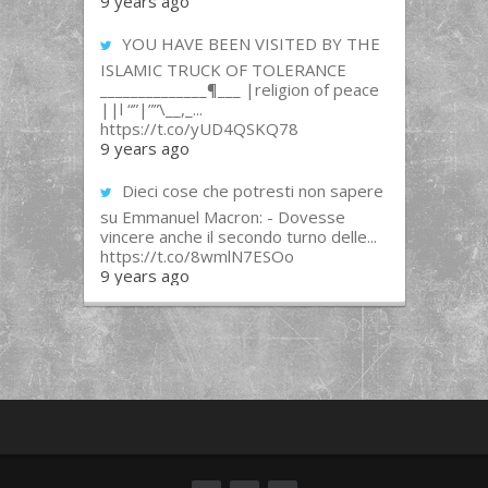
9 years ago
YOU HAVE BEEN VISITED BY THE
ISLAMIC TRUCK OF TOLERANCE
______________¶___ |religion of peace
||l “”|””\__,_...
https://t.co/yUD4QSKQ78
9 years ago
Dieci cose che potresti non sapere
su Emmanuel Macron: - Dovesse
vincere anche il secondo turno delle...
https://t.co/8wmlN7ESOo
9 years ago