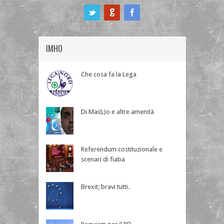
ook
IMHO
Che cosa fa la Lega
Di Mai(L)o e altre amenità
Referendum costituzionale e
scenari di fiaba
Brexit; bravi tutti.