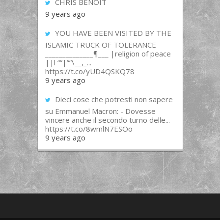
CHRIS BENOIT
9 years ago
YOU HAVE BEEN VISITED BY THE
ISLAMIC TRUCK OF TOLERANCE
______________¶___ |religion of peace
||l “”|””\__,_...
https://t.co/yUD4QSKQ78
9 years ago
Dieci cose che potresti non sapere
su Emmanuel Macron: - Dovesse
vincere anche il secondo turno delle...
https://t.co/8wmlN7ESOo
9 years ago