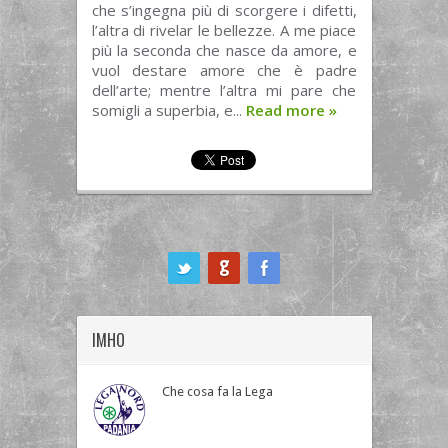
che s’ingegna più di scorgere i difetti,
l’altra di rivelar le bellezze. A me piace
più la seconda che nasce da amore, e
vuol destare amore che è padre
dell’arte; mentre l’altra mi pare che
somigli a superbia, e...
Read more
»
ook
IMHO
Che cosa fa la Lega