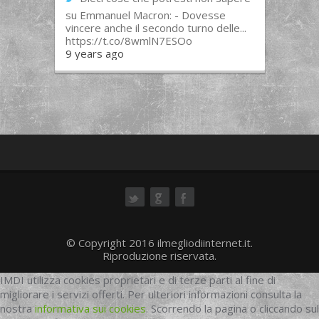
su Emmanuel Macron: - Dovesse
vincere anche il secondo turno delle...
https://t.co/8wmlN7ESOo
9 years ago
ok
© Copyright 2016 ilmegliodiinternet.it.
Riproduzione riservata.
IMDI utilizza cookies proprietari e di terze parti al fine di
migliorare i servizi offerti. Per ulteriori informazioni consulta la
nostra
informativa sui cookies
. Scorrendo la pagina o cliccando sul