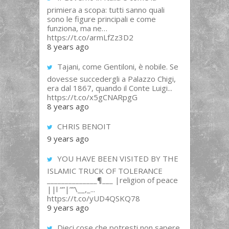
primiera a scopa: tutti sanno quali
sono le figure principali e come
funziona, ma ne…
https://t.co/armLfZz3D2
8 years ago
Tajani, come Gentiloni, è nobile. Se
dovesse succedergli a Palazzo Chigi,
era dal 1867, quando il Conte Luigi...
https://t.co/x5gCNARpgG
8 years ago
CHRIS BENOIT
9 years ago
YOU HAVE BEEN VISITED BY THE
ISLAMIC TRUCK OF TOLERANCE
______________¶___ |religion of peace
||l “”|””\__,_...
https://t.co/yUD4QSKQ78
9 years ago
Dieci cose che potresti non sapere