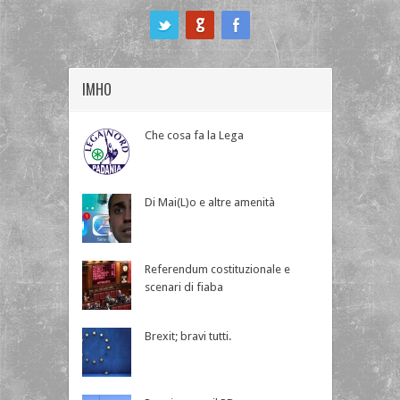
ook
IMHO
Che cosa fa la Lega
Di Mai(L)o e altre amenità
Referendum costituzionale e
scenari di fiaba
Brexit; bravi tutti.