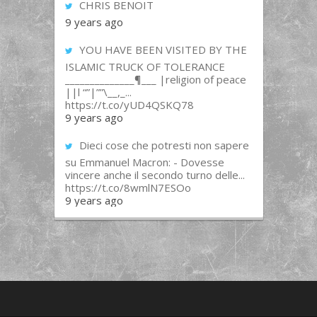
CHRIS BENOIT
9 years ago
YOU HAVE BEEN VISITED BY THE
ISLAMIC TRUCK OF TOLERANCE
______________¶___ |religion of peace
||l “”|””\__,_...
https://t.co/yUD4QSKQ78
9 years ago
Dieci cose che potresti non sapere
su Emmanuel Macron: - Dovesse
vincere anche il secondo turno delle...
https://t.co/8wmlN7ESOo
9 years ago