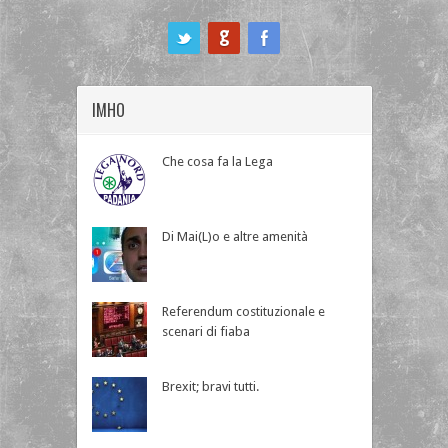
ook
IMHO
Che cosa fa la Lega
Di Mai(L)o e altre amenità
Referendum costituzionale e
scenari di fiaba
Brexit; bravi tutti.