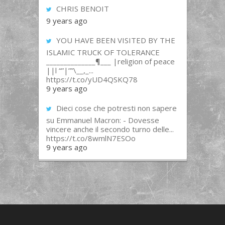
CHRIS BENOIT
9 years ago
YOU HAVE BEEN VISITED BY THE
ISLAMIC TRUCK OF TOLERANCE
______________¶___ |religion of peace
||l “”|””\__,_...
https://t.co/yUD4QSKQ78
9 years ago
Dieci cose che potresti non sapere
su Emmanuel Macron: - Dovesse
vincere anche il secondo turno delle...
https://t.co/8wmlN7ESOo
9 years ago