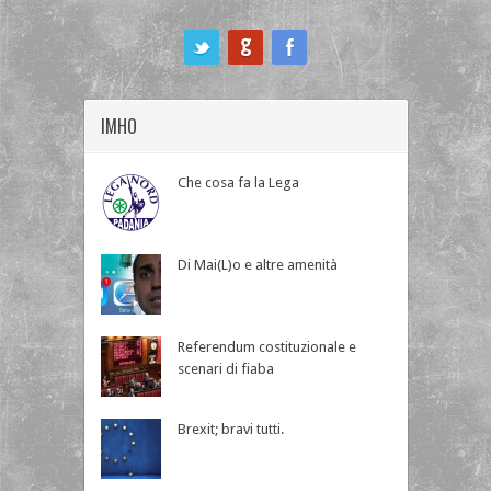
ook
IMHO
Che cosa fa la Lega
Di Mai(L)o e altre amenità
Referendum costituzionale e
scenari di fiaba
Brexit; bravi tutti.