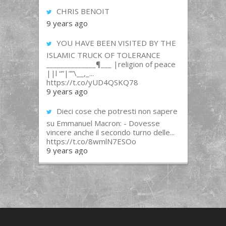
CHRIS BENOIT
9 years ago
YOU HAVE BEEN VISITED BY THE
ISLAMIC TRUCK OF TOLERANCE
______________¶___ |religion of peace
||l “”|””\__,_...
https://t.co/yUD4QSKQ78
9 years ago
Dieci cose che potresti non sapere
su Emmanuel Macron: - Dovesse
vincere anche il secondo turno delle...
https://t.co/8wmlN7ESOo
9 years ago