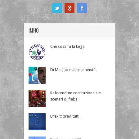
ook
IMHO
Che cosa fa la Lega
Di Mai(L)o e altre amenità
Referendum costituzionale e
scenari di fiaba
Brexit; bravi tutti.