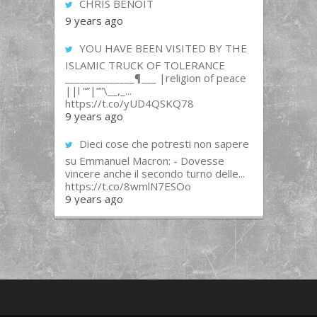
CHRIS BENOIT
9 years ago
YOU HAVE BEEN VISITED BY THE
ISLAMIC TRUCK OF TOLERANCE
______________¶___ |religion of peace
||l “”|””\__,_...
https://t.co/yUD4QSKQ78
9 years ago
Dieci cose che potresti non sapere
su Emmanuel Macron: - Dovesse
vincere anche il secondo turno delle...
https://t.co/8wmlN7ESOo
9 years ago