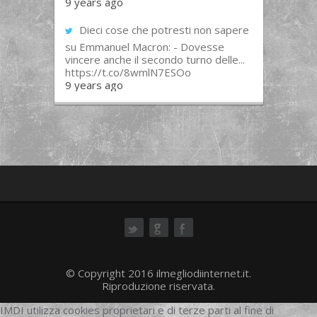
9 years ago
Dieci cose che potresti non sapere
su Emmanuel Macron: - Dovesse
vincere anche il secondo turno delle...
https://t.co/8wmlN7ESOo
9 years ago
ok
© Copyright 2016 ilmegliodiinternet.it.
Riproduzione riservata.
IMDI utilizza cookies proprietari e di terze parti al fine di