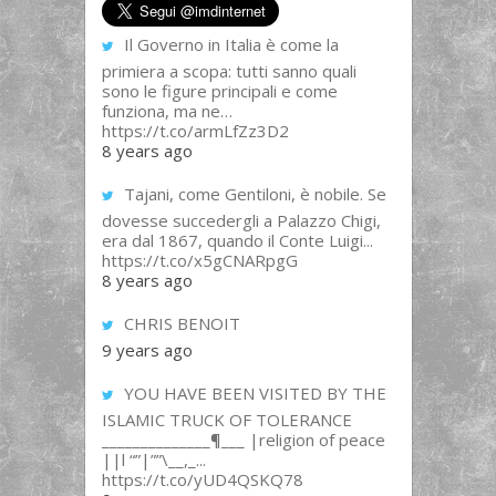
Il Governo in Italia è come la
primiera a scopa: tutti sanno quali
sono le figure principali e come
funziona, ma ne…
https://t.co/armLfZz3D2
8 years ago
Tajani, come Gentiloni, è nobile. Se
dovesse succedergli a Palazzo Chigi,
era dal 1867, quando il Conte Luigi...
https://t.co/x5gCNARpgG
8 years ago
CHRIS BENOIT
9 years ago
YOU HAVE BEEN VISITED BY THE
ISLAMIC TRUCK OF TOLERANCE
______________¶___ |religion of peace
||l “”|””\__,_...
https://t.co/yUD4QSKQ78