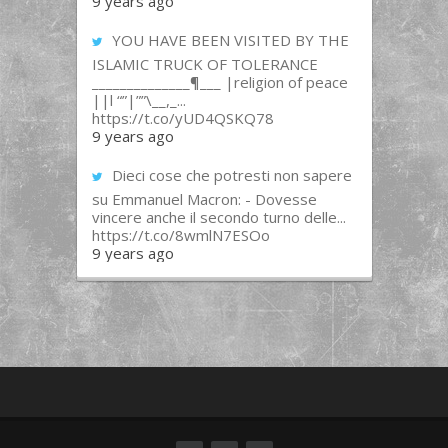
9 years ago
YOU HAVE BEEN VISITED BY THE
ISLAMIC TRUCK OF TOLERANCE
______________¶___ |religion of peace
||l “”|””\__,_...
https://t.co/yUD4QSKQ78
9 years ago
Dieci cose che potresti non sapere
su Emmanuel Macron: - Dovesse
vincere anche il secondo turno delle...
https://t.co/8wmlN7ESOo
9 years ago