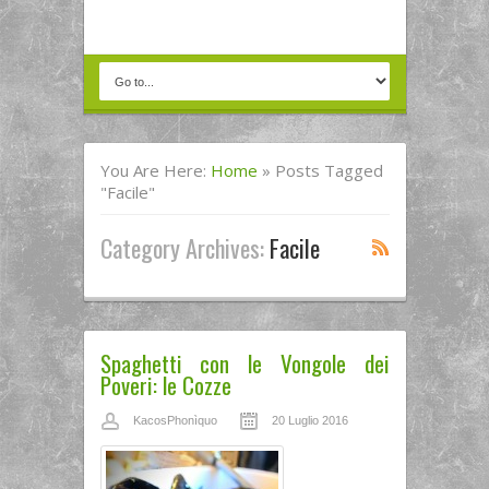
You Are Here:
Home
»
Posts Tagged
"facile"
Category Archives:
Facile
Spaghetti con le Vongole dei
Poveri: le Cozze
KacosPhonìquo
20 Luglio 2016