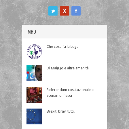
ook
IMHO
Che cosa fa la Lega
Di Mai(L)o e altre amenità
Referendum costituzionale e
scenari di fiaba
Brexit; bravi tutti.