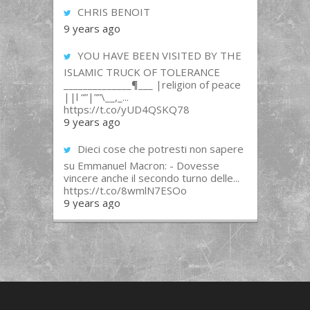
CHRIS BENOIT
9 years ago
YOU HAVE BEEN VISITED BY THE
ISLAMIC TRUCK OF TOLERANCE
______________¶___ |religion of peace
||l “”|””\__,_...
https://t.co/yUD4QSKQ78
9 years ago
Dieci cose che potresti non sapere
su Emmanuel Macron: - Dovesse
vincere anche il secondo turno delle...
https://t.co/8wmlN7ESOo
9 years ago