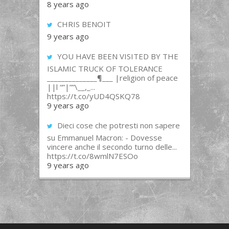
8 years ago
CHRIS BENOIT
9 years ago
YOU HAVE BEEN VISITED BY THE
ISLAMIC TRUCK OF TOLERANCE
______________¶___ |religion of peace
||l “”|””\__,_...
https://t.co/yUD4QSKQ78
9 years ago
Dieci cose che potresti non sapere
su Emmanuel Macron: - Dovesse
vincere anche il secondo turno delle...
https://t.co/8wmlN7ESOo
9 years ago