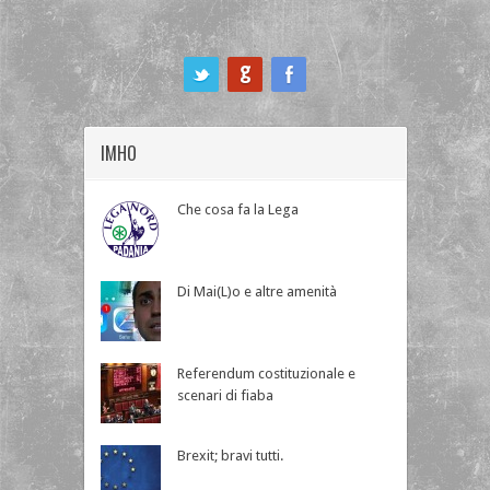
ook
IMHO
Che cosa fa la Lega
Di Mai(L)o e altre amenità
Referendum costituzionale e
scenari di fiaba
Brexit; bravi tutti.