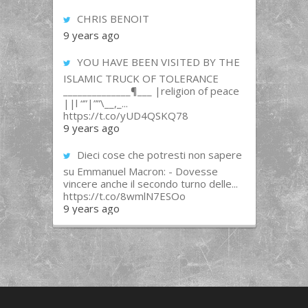
CHRIS BENOIT
9 years ago
YOU HAVE BEEN VISITED BY THE
ISLAMIC TRUCK OF TOLERANCE
______________¶___ |religion of peace
||l “”|””\__,_...
https://t.co/yUD4QSKQ78
9 years ago
Dieci cose che potresti non sapere
su Emmanuel Macron: - Dovesse
vincere anche il secondo turno delle...
https://t.co/8wmlN7ESOo
9 years ago