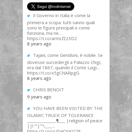
Il Governo in Italia è come la
primiera a scopa: tutti sanno quali
sono le figure principali e come
funziona, ma ne…
https://t.co/armLfZz3D2
8 years ago
Tajani, come Gentiloni, è nobile. Se
dovesse succedergli a Palazzo Chigi,
era dal 1867, quando il Conte Luigi...
https://t.co/x5gCNARpgG
8 years ago
CHRIS BENOIT
9 years ago
YOU HAVE BEEN VISITED BY THE
ISLAMIC TRUCK OF TOLERANCE
______________¶___ |religion of peace
||l “”|””\__,_...
https://t.co/yUD4QSKQ78