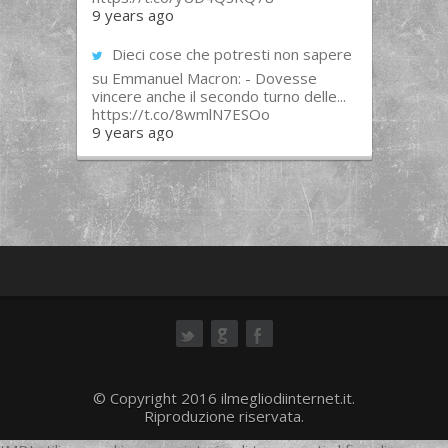
9 years ago
Dieci cose che potresti non sapere
su Emmanuel Macron: - Dovesse
vincere anche il secondo turno delle...
https://t.co/8wmlN7ESOo
9 years ago
ok
© Copyright 2016 ilmegliodiinternet.it.
Riproduzione riservata.